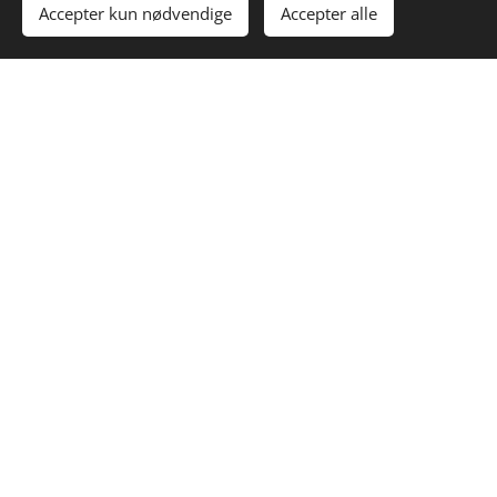
Accepter kun nødvendige
Accepter alle
Kom i gang
Lav din egen hjemmeside gratis!
John
JEPPESEN
Arkitekt
Klik her og begynd at skrive. Explicabo nemo enim
ipsam voluptatem quia voluptas sit aspernatur aut odit
aut.
Mette
ANDERSEN