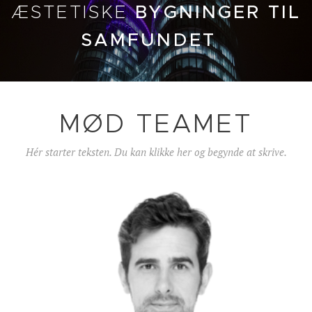
ÆSTETISKE
BYGNINGER TIL
SAMFUNDET
MØD TEAMET
Hér starter teksten. Du kan klikke her og begynde at skrive.