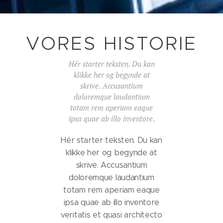
VORES HISTORIE
Hér starter teksten. Du kan
klikke her og begynde at
skrive.
Accusantium
doloremque laudantium
totam rem aperiam eaque
ipsa quae ab illo inventore
.
Hér starter teksten. Du kan
klikke her og begynde at
skrive. Accusantium
doloremque laudantium
totam rem aperiam eaque
ipsa quae ab illo inventore
veritatis et quasi architecto