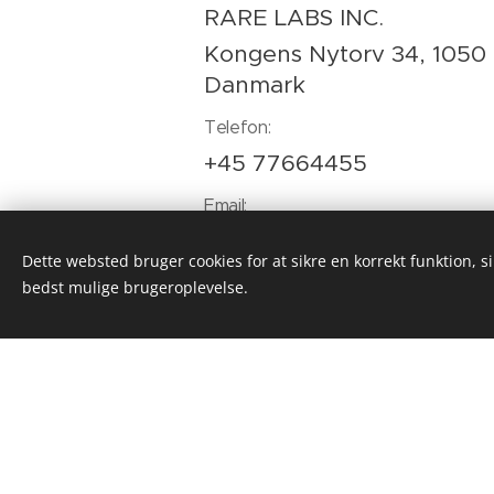
RARE LABS INC.
Kongens Nytorv 34, 1050
Danmark
Telefon:
+45 77664455
Email:
TARZSOHBET@GMAIL.C
Dette websted bruger cookies for at sikre en korrekt funktion, s
Skype:
bedst mulige brugeroplevelse.
Dette we
KONTAKT OS PÅ SKYPE