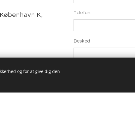
Telefon
 København K,
Besked
OM
ikkerhed og for at give dig den
Kom 
bsted blev lavet med Webnode.
Opret dit eget
gratis i dag!
Ind