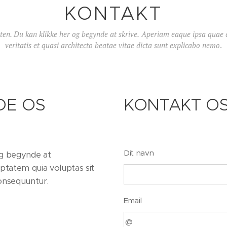
KONTAKT
ten. Du kan klikke her og begynde at skrive.
Aperiam eaque ipsa quae a
veritatis et quasi architecto beatae vitae dicta sunt explicabo nemo
.
DE OS
KONTAKT O
Dit navn
og begynde at
ptatem quia voluptas sit
consequuntur.
Email